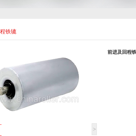
程铁辘
前进及回程
>