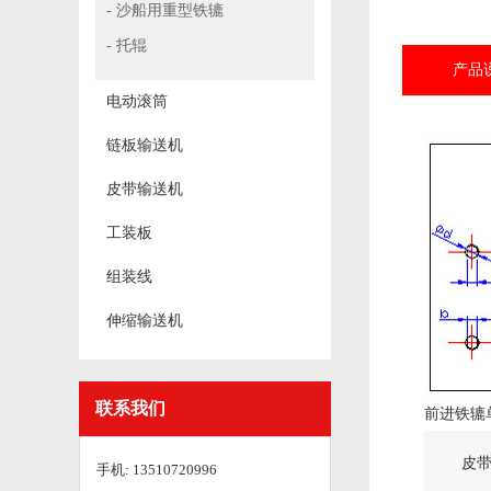
- 沙船用重型铁辘
- 托辊
产品
电动滚筒
链板输送机
皮带输送机
工装板
组装线
伸缩输送机
联系我们
前进铁辘
皮
手机: 13510720996