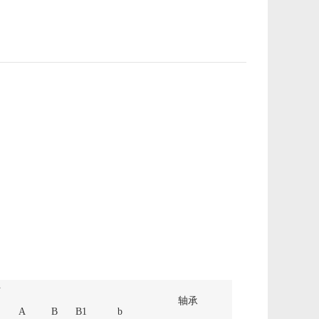
寸
轴承
A
B
B1
b