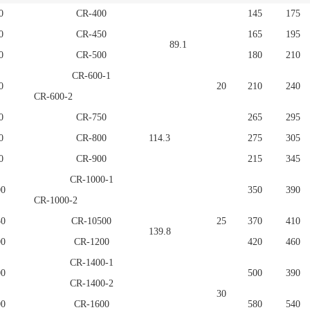
0
CR-400
145
175
0
CR-450
165
195
89.1
0
CR-500
180
210
CR-600-1
0
20
210
240
CR-600-2
0
CR-750
265
295
0
CR-800
114.3
275
305
0
CR-900
215
345
CR-1000-1
00
350
390
CR-1000-2
50
CR-10500
25
370
410
139.8
00
CR-1200
420
460
CR-1400-1
00
500
390
CR-1400-2
30
00
CR-1600
580
540