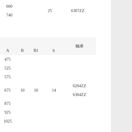
660
25
6307ZZ
740
轴承
A
B
B1
b
475
525
575
6204ZZ
675
10
10
14
6304ZZ
875
925
1025