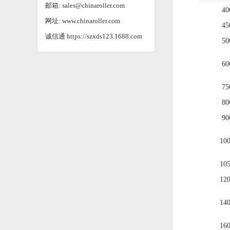
邮箱: sales@chinaroller.com
40
网址: www.chinaroller.com
45
诚信通
https://szxds123.1688.com
50
60
75
80
90
10
10
12
14
16