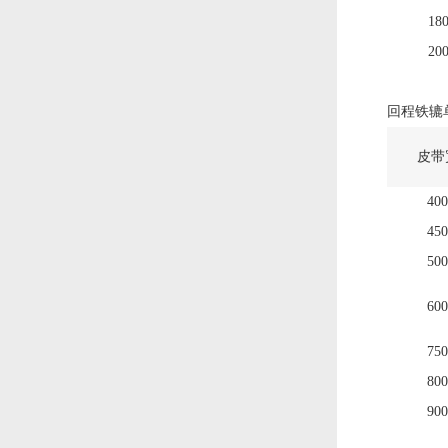
18
20
回程铁辘
皮带
400
450
500
600
750
800
900