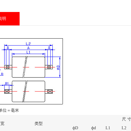
说明
单位＝毫米
尺 
带宽
类型
фD
фd
L1
L2