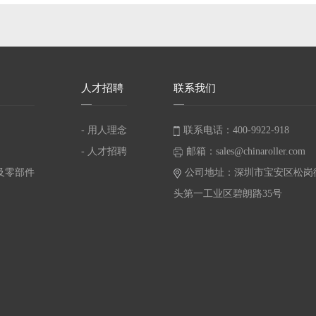
人
才招聘
联
系我们
- 用人理念
联系电话：400-9922-918
- 人才招聘
邮箱：sales@chinaroller.com
及零部件
公司地址：深圳市宝安区松岗
头第一工业区碧朗路35号