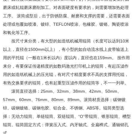
磨床或轧辊磨床磨削加工。对表面硬度有要求的，则需要增加热处理
工序。 滚筒成型后，出于防锈防腐、耐磨和支撑的需要，还需要表面
处理或包覆如喷漆、镀锌、TEFLON喷涂、包橡胶、镀铬、陶瓷喷涂
和氧化等工序。
按尺寸来分类，有大型的如造纸机械用辊筒（长度可以达到10米
以上，直径在1500mm以上），有小型的如自动流水线上皮带输送上
用的平托辊（一般在1米长以内）度以内，直径也在159mm。 按作用
来分，有要保证传递精度的如数码激光打印机上的辊筒，有起压滤作
用的如造纸机械上的压光辊，有对尺寸精度要求不高的支撑用托辊，
有热交换要求的辊筒，也有起重型压滤作用的辊筒等，不一一列举。
滚筒直径选择：25mm、32mm、38mm、42mm、50mm、
57mm、60mm、76mm、80mm、89mm。滚筒材质选择：碳钢镀
锌、碳钢镀铬、碳钢包胶、铝合金、不锈钢、ABS等。辊筒类型选
择：无动力辊筒、单链辊筒、双链辊筒、“O”带辊筒、锥形辊筒、槽型
辊筒。辊筒固定方式：弹簧压入式、内牙轴式、全扁榫式、通轴销孔
式。