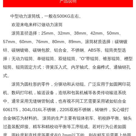
产品说明
中型动力滚筒线，一般在500KG左右。
欢迎来电来样订做动力滚筒
滚筒直径选择：25mm、32mm、38mm、42mm、50mm、
57mm、60mm、76mm、80mm、89mm。滚筒材质选择：碳钢镀
锌、碳钢镀铬、碳钢包胶、铝合金、不锈钢、ABS等。辊筒类型选
择：无动力辊筒、单链辊筒、双链辊筒、“O”带辊筒、锥形辊筒、槽型
辊筒。辊筒固定方式：弹簧压入式、内牙轴式、全扁榫式、通轴销孔
式。
滚筒为圆柱形的零件，分驱动和从动辊。广泛应用于如圆网印花
机、数码打印机，输送设备，造纸和包装机械等各类传动输送系统
中。通常采用无缝钢管制成，也有视不同工艺需要采用诸如铝合金
6061T5，304L/316L不锈钢，2205双相不锈钢，铸钢件，实心锻打
合金钢芯为材料的。 滚筒的生产主要有辊体初车、初校静平衡、轴头
过盈装配焊接、精车和精校动平衡等工序组成。若对行为公差如圆
度、圆柱度和直线度等要求在0.2mm以下的，则在精车后需要上外圆