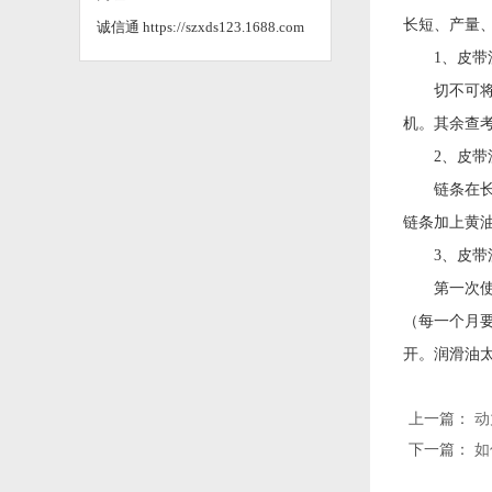
长短、产量
诚信通
https://szxds123.1688.com
1、皮带流
切不可将电
机。其余查
2、皮带流
链条在长期
链条加上黄
3、皮带流
第一次使用
（每一个月
开。润滑油
上一篇：
动
下一篇：
如