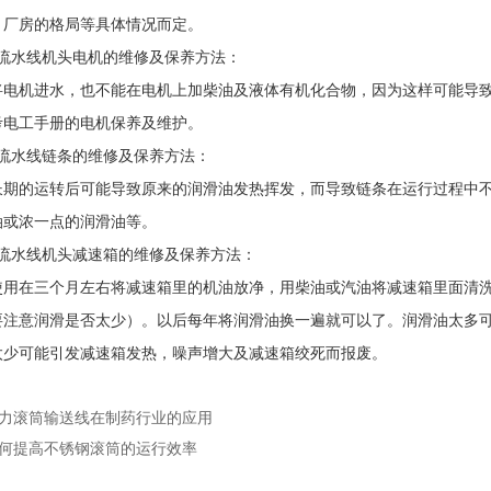
、厂房的格局等具体情况而定。
水线机头电机的维修及保养方法：
机进水，也不能在电机上加柴油及液体有机化合物，因为这样可能导致
考电工手册的电机保养及维护。
水线链条的维修及保养方法：
的运转后可能导致原来的润滑油发热挥发，而导致链条在运行过程中不
油或浓一点的润滑油等。
水线机头减速箱的维修及保养方法：
在三个月左右将减速箱里的机油放净，用柴油或汽油将减速箱里面清洗
要注意润滑是否太少）。以后每年将润滑油换一遍就可以了。润滑油太多
太少可能引发减速箱发热，噪声增大及减速箱绞死而报废。
力滚筒输送线在制药行业的应用
何提高不锈钢滚筒的运行效率