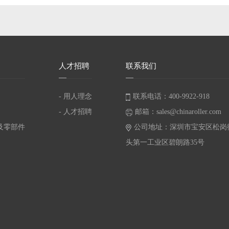
人
才招聘
联
系我们
- 用人理念
联系电话：400-9922-918
- 人才招聘
邮箱：sales@chinaroller.com
及零部件
公司地址：深圳市宝安区松岗
头第一工业区碧朗路35号