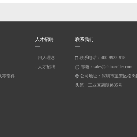
人
才招聘
联
系我们
- 用人理念
联系电话：400-9922-918
- 人才招聘
邮箱：sales@chinaroller.com
及零部件
公司地址：深圳市宝安区松岗
头第一工业区碧朗路35号