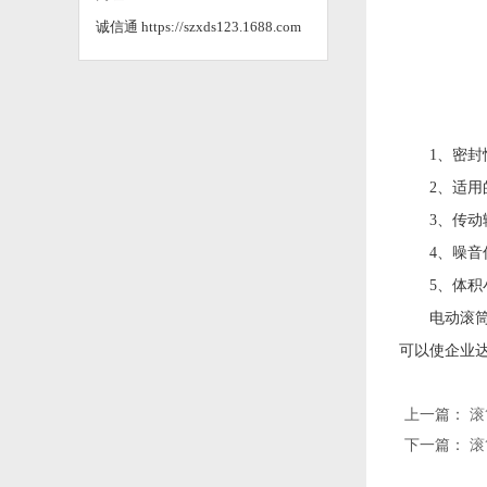
诚信通
https://szxds123.1688.com
1、密封性
2、适用的
3、传动输
4、噪音低
5、体积小
电动滚筒的
可以使企业
上一篇：
滚
下一篇：
滚